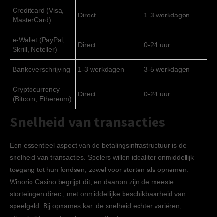
Creditcard (Visa,
Direct
1-3 werkdagen
MasterCard)
e-Wallet (PayPal,
Direct
0-24 uur
Skrill, Neteller)
Bankoverschrijving
1-3 werkdagen
3-5 werkdagen
Cryptocurrency
Direct
0-24 uur
(Bitcoin, Ethereum)
Snelheid van transacties
Een essentieel aspect van de betalingsinfrastructuur is de
snelheid van transacties. Spelers willen idealiter onmiddellijk
toegang tot hun fondsen, zowel voor storten als opnemen.
Winorio Casino begrijpt dit, en daarom zijn de meeste
storteingen direct, met onmiddellijke beschikbaarheid van
speelgeld. Bij opnames kan de snelheid echter variëren,