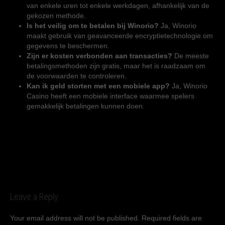
van enkele uren tot enkele werkdagen, afhankelijk van de
gekozen methode.
Is het veilig om te betalen bij Winorio?
Ja, Winorio
maakt gebruik van geavanceerde encryptietechnologie om
gegevens te beschermen.
Zijn er kosten verbonden aan transacties?
De meeste
betalingsmethoden zijn gratis, maar het is raadzaam om
de voorwaarden te controleren.
Kan ik geld storten met een mobiele app?
Ja, Winorio
Casino heeft een mobiele interface waarmee spelers
gemakkelijk betalingen kunnen doen.
←
5 redenen om te gokken bij Lalabet Casino
King Chance Casino nouveautés 2026 : quels jeux découvrir
absolument
→
Leave a Reply
Your email address will not be published.
Required fields are