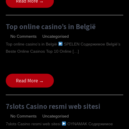
Read More →
Top online casino’s in België
|
No Comments
|
Uncategorised
Top online casino’s in België
SPELEN Содержимое België’s
Beste Online Casinos Top 10 Online […]
Read More →
7slots Casino resmi web sitesi
|
No Comments
|
Uncategorised
7slots Casino resmi web sitesi
OYNAMAK Содержимое