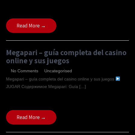
Read More →
Megapari – guía completa del casino
online y sus juegos
|
No Comments
|
Uncategorised
Megapari – guía completa del casino online y sus juegos
JUGAR Содержимое Megapari: Guía […]
Read More →