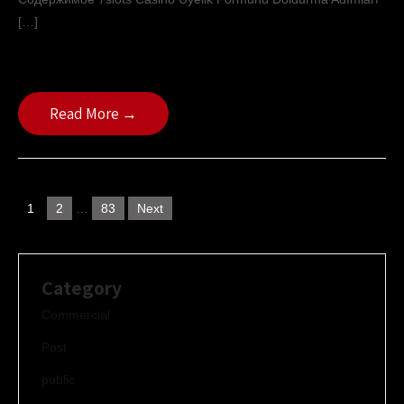
[…]
Read More →
1
2
…
83
Next
Category
Commercial
Post
public