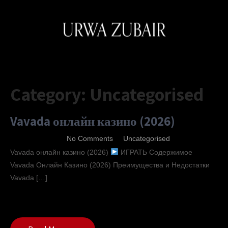
Category:
Uncategorised
Vavada онлайн казино (2026)
9 August 2026
|
No Comments
|
Uncategorised
Vavada онлайн казино (2026)
ИГРАТЬ Содержимое
Vavada Онлайн Казино (2026) Преимущества и Недостатки
Vavada […]