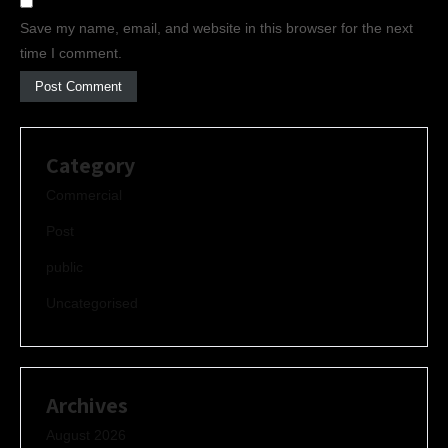
Save my name, email, and website in this browser for the next
time I comment.
Category
Commercial
Post
public
Uncategorised
Archives
August 2026