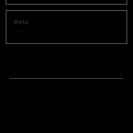
Meta
Log in