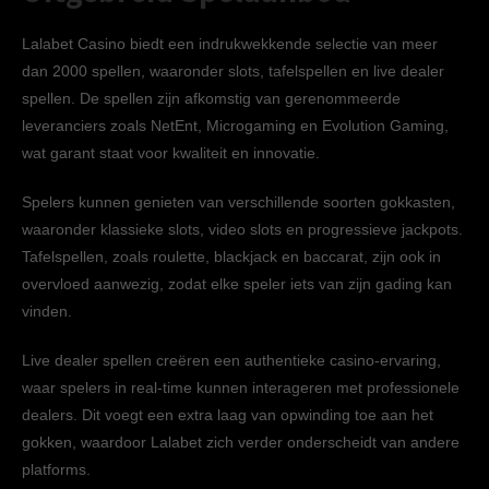
Lalabet Casino biedt een indrukwekkende selectie van meer
dan 2000 spellen, waaronder slots, tafelspellen en live dealer
spellen. De spellen zijn afkomstig van gerenommeerde
leveranciers zoals NetEnt, Microgaming en Evolution Gaming,
wat garant staat voor kwaliteit en innovatie.
Spelers kunnen genieten van verschillende soorten gokkasten,
waaronder klassieke slots, video slots en progressieve jackpots.
Tafelspellen, zoals roulette, blackjack en baccarat, zijn ook in
overvloed aanwezig, zodat elke speler iets van zijn gading kan
vinden.
Live dealer spellen creëren een authentieke casino-ervaring,
waar spelers in real-time kunnen interageren met professionele
dealers. Dit voegt een extra laag van opwinding toe aan het
gokken, waardoor Lalabet zich verder onderscheidt van andere
platforms.