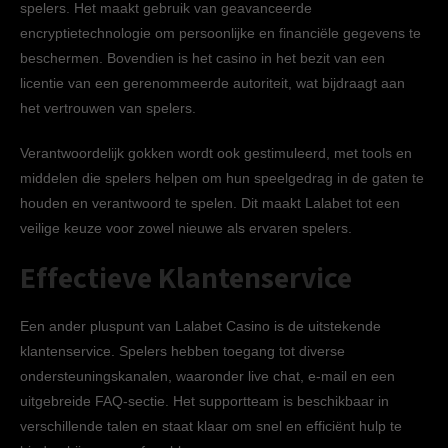
spelers. Het maakt gebruik van geavanceerde
encryptietechnologie om persoonlijke en financiële gegevens te
beschermen. Bovendien is het casino in het bezit van een
licentie van een gerenommeerde autoriteit, wat bijdraagt aan
het vertrouwen van spelers.
Verantwoordelijk gokken wordt ook gestimuleerd, met tools en
middelen die spelers helpen om hun speelgedrag in de gaten te
houden en verantwoord te spelen. Dit maakt Lalabet tot een
veilige keuze voor zowel nieuwe als ervaren spelers.
Effectieve Klantenservice
Een ander pluspunt van Lalabet Casino is de uitstekende
klantenservice. Spelers hebben toegang tot diverse
ondersteuningskanalen, waaronder live chat, e-mail en een
uitgebreide FAQ-sectie. Het supportteam is beschikbaar in
verschillende talen en staat klaar om snel en efficiënt hulp te