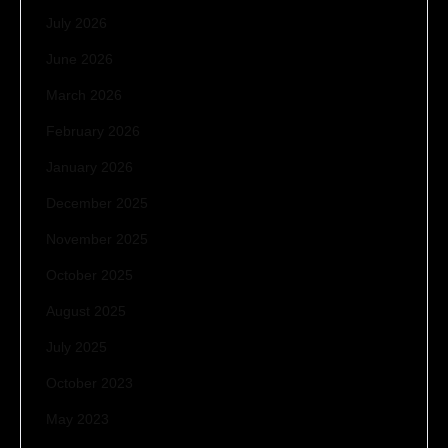
July 2026
June 2026
March 2026
February 2026
January 2026
December 2025
November 2025
October 2025
August 2025
July 2025
October 2023
May 2023