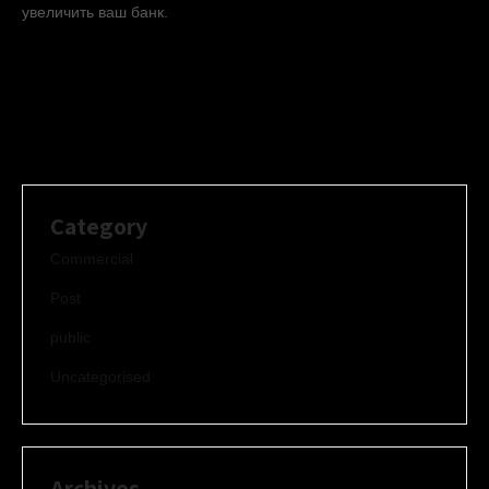
увеличить ваш банк.
←
Casibom – casibom casino resmi güncel giriş
Guide complet 1xbet Cameroun APK – téléchargement,
installation et bonus
→
Category
Commercial
Post
public
Uncategorised
Archives