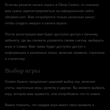
Если вы решили начать играть в Olimp Casino, то сначала
вам нужно зарегистрироваться на официальном сайте
olimpbet.com. Вам потребуется только несколько минут,
чтобы создать аккаунт и начать играть.
После регистрации вам будет доступен доступ к личному
кабинету, где вы сможете управлять своим счетом, выбирать
игры и ставки. Вам также будет доступен доступ к
информации о различных играх, включая правила, стратегии
и статистику.
Выбор игры
Олимп Казино предлагает широкий выбор игр, включая
слоты, карточные игры, рулетку и другие. Вы можете выбрать
игру, которая вам нравится, или попробовать что-то новое.
Важно помнить, что каждая игра имеет свои правила и