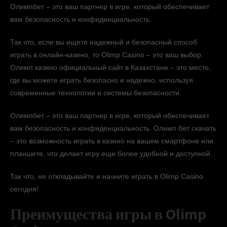
Олимпбет – это ваш партнер в игре, который обеспечивает
вам безопасность и конфиденциальность.
Так что, если вы ищете надежный и безопасный способ
играть в онлайн-казино, то Olimp Casino – это ваш выбор.
Олимп казино официальный сайт в Казахстане – это место,
где вы можете играть безопасно и надежно, используя
современные технологии и системы безопасности.
Олимпбет – это ваш партнер в игре, который обеспечивает
вам безопасность и конфиденциальность. Олимп бет скачать
– это возможность играть в казино на вашем смартфоне или
планшете, что делает игру еще более удобной и доступной.
Так что, не откладывайте и начните играть в Olimp Casino
сегодня!
Преимущества игры в Olimp