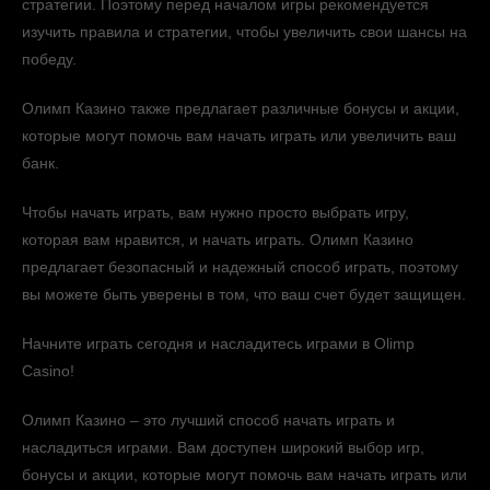
стратегии. Поэтому перед началом игры рекомендуется
изучить правила и стратегии, чтобы увеличить свои шансы на
победу.
Олимп Казино также предлагает различные бонусы и акции,
которые могут помочь вам начать играть или увеличить ваш
банк.
Чтобы начать играть, вам нужно просто выбрать игру,
которая вам нравится, и начать играть. Олимп Казино
предлагает безопасный и надежный способ играть, поэтому
вы можете быть уверены в том, что ваш счет будет защищен.
Начните играть сегодня и насладитесь играми в Olimp
Casino!
Олимп Казино – это лучший способ начать играть и
насладиться играми. Вам доступен широкий выбор игр,
бонусы и акции, которые могут помочь вам начать играть или