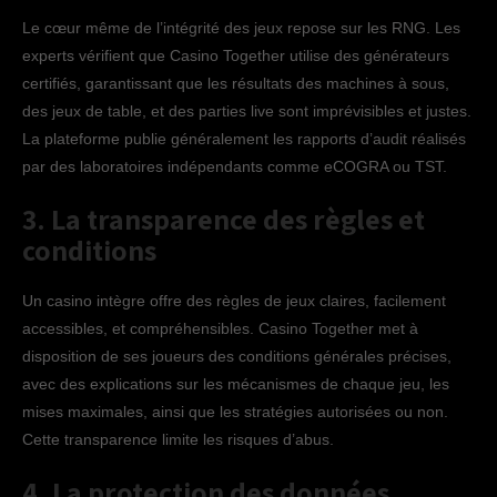
Le cœur même de l’intégrité des jeux repose sur les RNG. Les
experts vérifient que Casino Together utilise des générateurs
certifiés, garantissant que les résultats des machines à sous,
des jeux de table, et des parties live sont imprévisibles et justes.
La plateforme publie généralement les rapports d’audit réalisés
par des laboratoires indépendants comme eCOGRA ou TST.
3. La transparence des règles et
conditions
Un casino intègre offre des règles de jeux claires, facilement
accessibles, et compréhensibles. Casino Together met à
disposition de ses joueurs des conditions générales précises,
avec des explications sur les mécanismes de chaque jeu, les
mises maximales, ainsi que les stratégies autorisées ou non.
Cette transparence limite les risques d’abus.
4. La protection des données