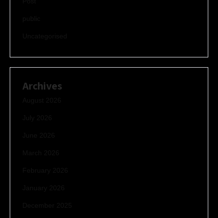
Post
public
Uncategorised
Archives
August 2026
July 2026
June 2026
March 2026
February 2026
January 2026
December 2025