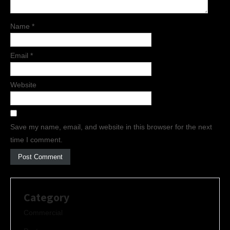
Name
*
Email
*
Website
Save my name, email, and website in this browser for the next
time I comment.
Category
Commercial