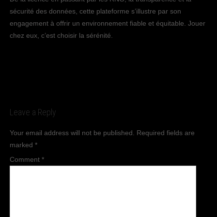
sécurité des données, cette plateforme s’illustre par son
engagement à offrir un environnement fiable et équitable. Jouer
chez eux, c’est choisir la sérénité.
←
Spinch Casino: Waarom Veiligheid Prioriteit Heeft
Is Justbit Casino een Goede Keuze voor Hoogspelers?
→
Leave a Reply
Your email address will not be published.
Required fields are
marked
*
Comment
*