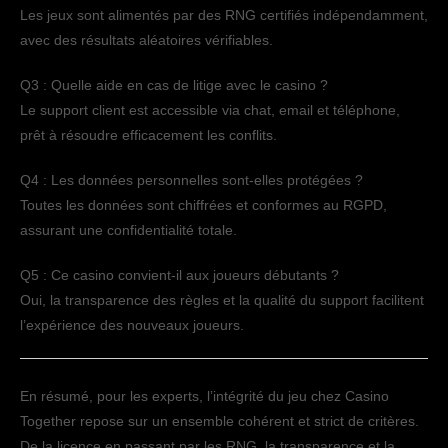
Les jeux sont alimentés par des RNG certifiés indépendamment,
avec des résultats aléatoires vérifiables.
Q3 : Quelle aide en cas de litige avec le casino ?
Le support client est accessible via chat, email et téléphone,
prêt à résoudre efficacement les conflits.
Q4 : Les données personnelles sont-elles protégées ?
Toutes les données sont chiffrées et conformes au RGPD,
assurant une confidentialité totale.
Q5 : Ce casino convient-il aux joueurs débutants ?
Oui, la transparence des règles et la qualité du support facilitent
l’expérience des nouveaux joueurs.
En résumé, pour les experts, l’intégrité du jeu chez Casino
Together repose sur un ensemble cohérent et strict de critères.
De la licence en passant par les RNG, la transparence et la