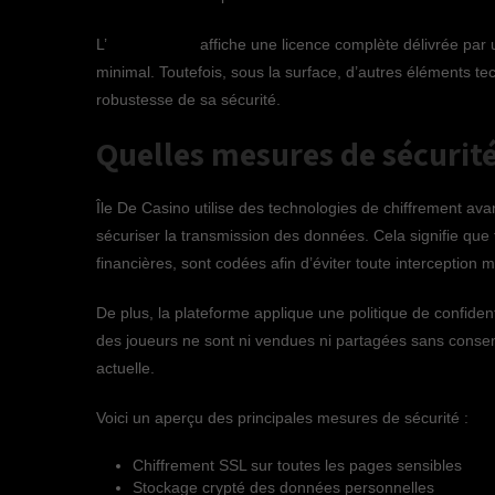
L’
île de casino
affiche une licence complète délivrée par 
minimal. Toutefois, sous la surface, d’autres éléments te
robustesse de sa sécurité.
Quelles mesures de sécurité
Île De Casino utilise des technologies de chiffrement a
sécuriser la transmission des données. Cela signifie que t
financières, sont codées afin d’éviter toute interception m
De plus, la plateforme applique une politique de confide
des joueurs ne sont ni vendues ni partagées sans consen
actuelle.
Voici un aperçu des principales mesures de sécurité :
Chiffrement SSL sur toutes les pages sensibles
Stockage crypté des données personnelles