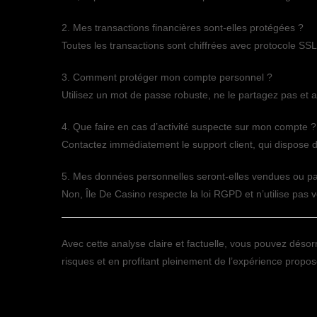
2. Mes transactions financières sont-elles protégées ?
Toutes les transactions sont chiffrées avec protocole SS
3. Comment protéger mon compte personnel ?
Utilisez un mot de passe robuste, ne le partagez pas et ac
4. Que faire en cas d’activité suspecte sur mon compte ?
Contactez immédiatement le support client, qui dispose d
5. Mes données personnelles seront-elles vendues ou p
Non, Île De Casino respecte la loi RGPD et n’utilise pas 
Avec cette analyse claire et factuelle, vous pouvez désor
risques et en profitant pleinement de l’expérience propos