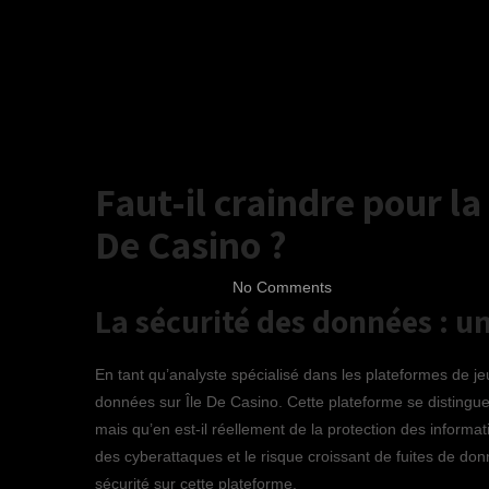
Faut-il craindre pour la
De Casino ?
5 February 2026
|
No Comments
La sécurité des données : u
En tant qu’analyste spécialisé dans les plateformes de jeux
données sur Île De Casino. Cette plateforme se distingue 
mais qu’en est-il réellement de la protection des informat
des cyberattaques et le risque croissant de fuites de do
sécurité sur cette plateforme.