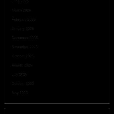
June 2026
March 2026
February 2026
January 2026
December 2025
November 2025
October 2025
August 2025
July 2025
October 2023
May 2023