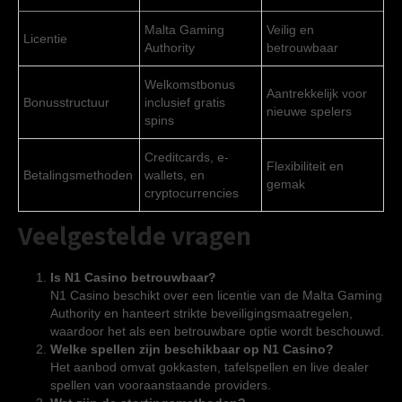
Malta Gaming
Veilig en
Licentie
Authority
betrouwbaar
Welkomstbonus
Aantrekkelijk voor
Bonusstructuur
inclusief gratis
nieuwe spelers
spins
Creditcards, e-
Flexibiliteit en
Betalingsmethoden
wallets, en
gemak
cryptocurrencies
Veelgestelde vragen
Is N1 Casino betrouwbaar?
N1 Casino beschikt over een licentie van de Malta Gaming
Authority en hanteert strikte beveiligingsmaatregelen,
waardoor het als een betrouwbare optie wordt beschouwd.
Welke spellen zijn beschikbaar op N1 Casino?
Het aanbod omvat gokkasten, tafelspellen en live dealer
spellen van vooraanstaande providers.