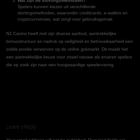
Wat zijn de stortingsmethoden?
Spelers kunnen kiezen uit verschillende
stortingsmethoden, waaronder creditcards, e-wallets en
cryptocurrencies, wat zorgt voor gebruiksgemak.
N1 Casino heeft met zijn diverse aanbod, aantrekkelijke
bonusstructuur en nadruk op veiligheid en betrouwbaarheid een
solide positie verworven op de online gokmarkt. Dit maakt het
een aantrekkelijke keuze voor zowel nieuwe als ervaren spelers
die op zoek zijn naar een hoogwaardige speelervaring.
←
Golden Panda Casino accepte-t-il les paiements via crypto
Bitcoin ?
Mafia Casino : Quelles garanties pour des transactions
sécurisées ?
→
Leave a Reply