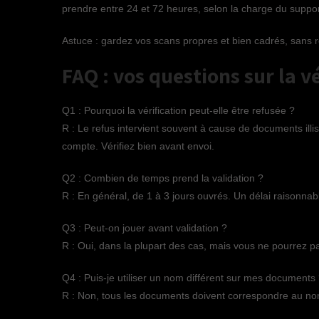
prendre entre 24 et 72 heures, selon la charge du suppor
Astuce : gardez vos scans propres et bien cadrés, sans ref
FAQ : vos questions sur la v
Q1 : Pourquoi la vérification peut-elle être refusée ?
R : Le refus intervient souvent à cause de documents ill
compte. Vérifiez bien avant envoi.
Q2 : Combien de temps prend la validation ?
R : En général, de 1 à 3 jours ouvrés. Un délai raisonna
Q3 : Peut-on jouer avant validation ?
R : Oui, dans la plupart des cas, mais vous ne pourrez pas 
Q4 : Puis-je utiliser un nom différent sur mes documents
R : Non, tous les documents doivent correspondre au nom