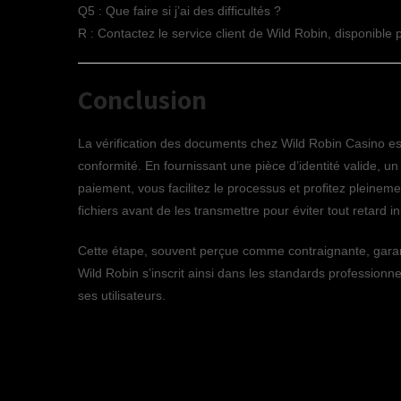
Q5 : Que faire si j’ai des difficultés ?
R : Contactez le service client de Wild Robin, disponible 
Conclusion
La vérification des documents chez Wild Robin Casino est
conformité. En fournissant une pièce d’identité valide, un
paiement, vous facilitez le processus et profitez pleine
fichiers avant de les transmettre pour éviter tout retard inu
Cette étape, souvent perçue comme contraignante, garanti
Wild Robin s’inscrit ainsi dans les standards professionne
ses utilisateurs.
←
Les bonus exclusifs de Dreams Casino expliqués sim
Commen