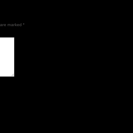
s are marked
*