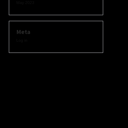
May 2023
Meta
Log in