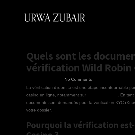
Quels sont les documen
vérification Wild Robin
30 January 2026
|
No Comments
La vérification d’identité est une étape incontournable po
casino en ligne, notamment sur
wildrobin casino
. En tant
documents sont demandés pour la vérification KYC (Kno
votre dossier.
Pourquoi la vérification est
Casino ?