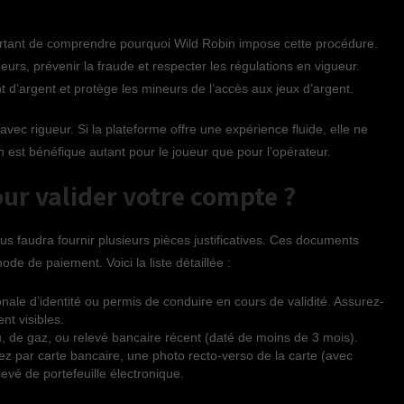
portant de comprendre pourquoi Wild Robin impose cette procédure.
oueurs, prévenir la fraude et respecter les régulations en vigueur.
nt d’argent et protège les mineurs de l’accès aux jeux d’argent.
avec rigueur. Si la plateforme offre une expérience fluide, elle ne
n est bénéfique autant pour le joueur que pour l’opérateur.
ur valider votre compte ?
ous faudra fournir plusieurs pièces justificatives. Ces documents
ode de paiement. Voici la liste détaillée :
ionale d’identité ou permis de conduire en cours de validité. Assurez-
nt visibles.
’eau, de gaz, ou relevé bancaire récent (daté de moins de 3 mois).
ez par carte bancaire, une photo recto-verso de la carte (avec
evé de portefeuille électronique.