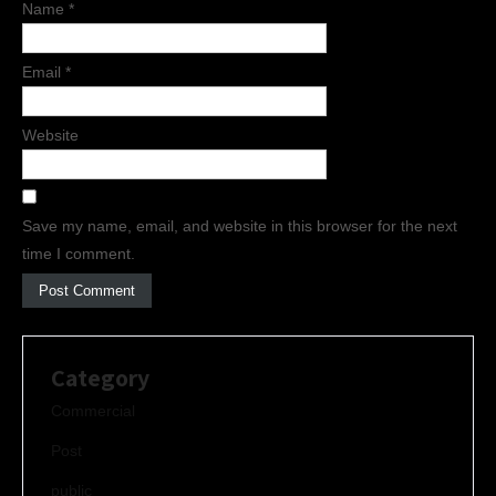
Name
*
Email
*
Website
Save my name, email, and website in this browser for the next
time I comment.
Category
Commercial
Post
public