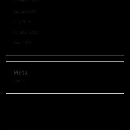
October 2025
August 2025
July 2025
October 2023
May 2023
Meta
Log in