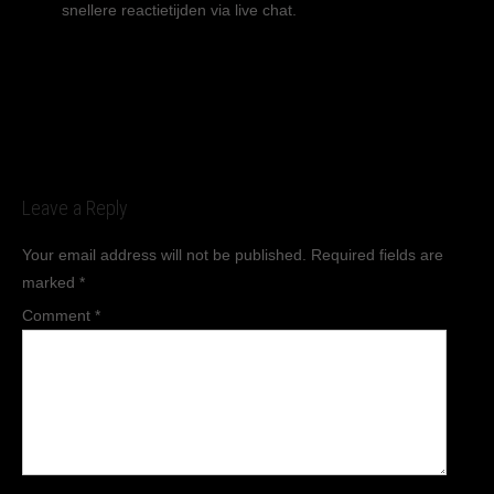
snellere reactietijden via live chat.
←
Zet De Eerste Stap Bij Betybet Casino: Een Gids
Instant Casino nouveautés live casino : dernières mises à jour
des jeux
→
Leave a Reply
Your email address will not be published.
Required fields are
marked
*
Comment
*