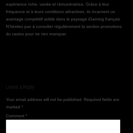
expérience riche, variée et rémunératrice. Grâce à leur
fréquence et à leurs conditions attractives, ils incarnent un
avantage compétitif solide dans le paysage iGaming français.
N’hésitez pas à consulter régulièrement la section promotions
du casino pour ne rien manquer.
←
Wat zijn de veelgestelde vragen over Rakoo Casino?
Est-ce que la vérification KYC est obligatoire chez Rizz Casino ?
→
Leave a Reply
Your email address will not be published.
Required fields are
marked
*
Comment
*