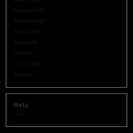
December 2025
November 2025
October 2025
August 2025
July 2025
October 2023
May 2023
Meta
Log in